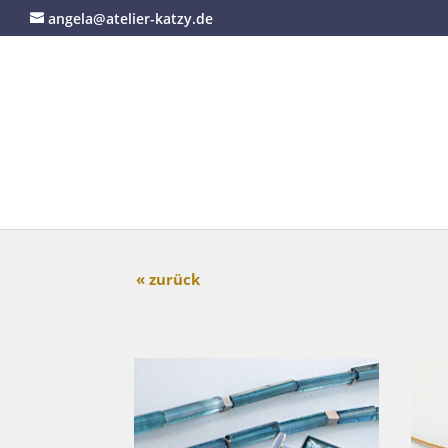
angela@atelier-katzy.de
« zurück